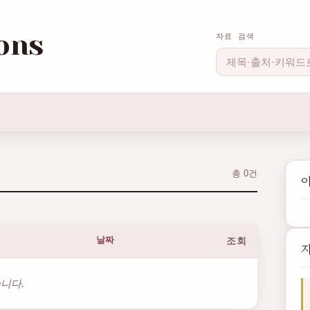
ons
자료 검색
총 0건
이
날짜
조회
니다.