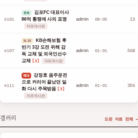
김포FC 대표이사
완료
admin
6101
86억 횡령에 사의 표명
08-05
13
자유게시판
KB손해보험 후
XLSX
반기 3강 도전 위해 감
admin
6107
01-01
568
독 교체 및 외국인선수
교체
[3]
자유게시판
강정호 음주운전
NEW
으로 커리어 끝났던 일
admin
6111
01-01
356
화 다시 주목받음
[3]
자유게시판
갤러리
도판 자료 전체 →