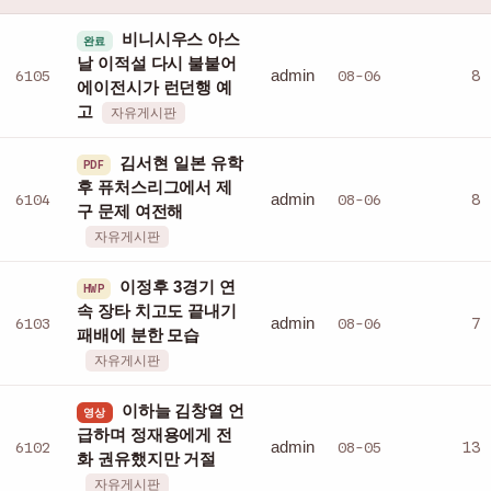
비니시우스 아스
완료
날 이적설 다시 불붙어
admin
6105
08-06
8
에이전시가 런던행 예
고
자유게시판
김서현 일본 유학
PDF
후 퓨처스리그에서 제
admin
6104
08-06
8
구 문제 여전해
자유게시판
이정후 3경기 연
HWP
속 장타 치고도 끝내기
admin
6103
08-06
7
패배에 분한 모습
자유게시판
이하늘 김창열 언
영상
급하며 정재용에게 전
admin
6102
08-05
13
화 권유했지만 거절
자유게시판