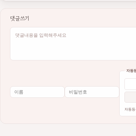
댓글쓰기
내용
자동
이름
비밀번호
필수
필수
자동등