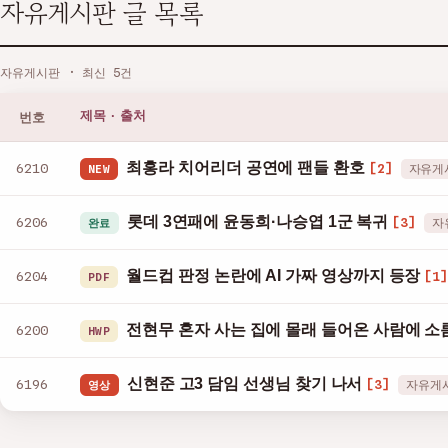
자유게시판 글 목록
자유게시판 · 최신 5건
번호
제목 · 출처
최홍라 치어리더 공연에 팬들 환호
6210
[2]
NEW
자유게
롯데 3연패에 윤동희·나승엽 1군 복귀
6206
[3]
완료
자
월드컵 판정 논란에 AI 가짜 영상까지 등장
6204
[1
PDF
전현무 혼자 사는 집에 몰래 들어온 사람에 소
6200
HWP
신현준 고3 담임 선생님 찾기 나서
6196
[3]
영상
자유게