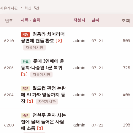
자유게시판 · 최신 5건
번호
제목 · 출처
작성자
날짜
조회
최홍라 치어리더
NEW
admin
6210
공연에 팬들 환호
07-21
505
[2]
자유게시판
롯데 3연패에 윤
완료
admin
6206
동희·나승엽 1군 복귀
07-21
728
[3]
자유게시판
월드컵 판정 논란
PDF
admin
6204
에 AI 가짜 영상까지 등
07-21
406
장
[1]
자유게시판
전현무 혼자 사는
HWP
집에 몰래 들어온 사람
admin
6200
07-21
198
에 소름
[3]