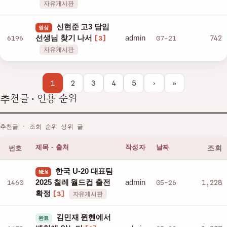
자유게시판
신현준 고3 담임
영상
admin
6196
선생님 찾기 나서
07-21
742
[3]
자유게시판
1
2
3
4
5
›
»
추천글 · 인용 순위
추천글 · 조회 순위 상위 글
번호
제목 · 출처
작성자
날짜
조회
한국 U-20 대표팀
NEW
admin
1460
2025 칠레 월드컵 출전
05-26
1,228
확정
[3]
자유게시판
김민재 뮌헨에서
완료