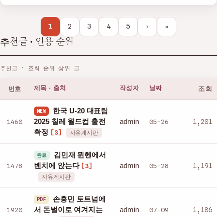
1
2
3
4
5
›
»
추천글 · 인용 순위
추천글 · 조회 순위 상위 글
번호
제목 · 출처
작성자
날짜
조회
한국 U-20 대표팀
NEW
admin
1460
2025 칠레 월드컵 출전
05-26
1,201
확정
[3]
자유게시판
김민재 뮌헨에서
완료
admin
1478
벤치에 앉는다
05-28
1,191
[3]
자유게시판
손흥민 토트넘에
PDF
admin
1920
서 돈벌이로 여겨지는
07-09
1,186