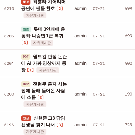
최홍라 치어리더
NEW
admin
6210
공연에 팬들 환호
07-21
499
[2]
자유게시판
롯데 3연패에 윤
완료
admin
6206
동희·나승엽 1군 복귀
07-21
699
[3]
자유게시판
월드컵 판정 논란
PDF
admin
6204
에 AI 가짜 영상까지 등
07-21
400
장
[1]
자유게시판
전현무 혼자 사는
HWP
집에 몰래 들어온 사람
admin
6200
07-21
190
에 소름
[3]
자유게시판
신현준 고3 담임
영상
admin
6196
선생님 찾기 나서
07-21
725
[3]
자유게시판