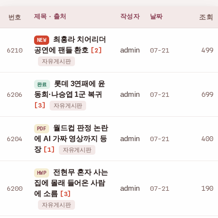
번호
제목 · 출처
작성자
날짜
조회
최홍라 치어리더
NEW
admin
6210
공연에 팬들 환호
07-21
499
[2]
자유게시판
롯데 3연패에 윤
완료
admin
6206
동희·나승엽 1군 복귀
07-21
699
[3]
자유게시판
월드컵 판정 논란
PDF
admin
6204
에 AI 가짜 영상까지 등
07-21
400
장
[1]
자유게시판
전현무 혼자 사는
HWP
집에 몰래 들어온 사람
admin
6200
07-21
190
에 소름
[3]
자유게시판