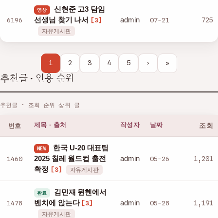
신현준 고3 담임
영상
admin
6196
선생님 찾기 나서
07-21
725
[3]
자유게시판
1
2
3
4
5
›
»
추천글 · 인용 순위
추천글 · 조회 순위 상위 글
번호
제목 · 출처
작성자
날짜
조회
한국 U-20 대표팀
NEW
admin
1460
2025 칠레 월드컵 출전
05-26
1,201
확정
[3]
자유게시판
김민재 뮌헨에서
완료
admin
1478
벤치에 앉는다
05-28
1,191
[3]
자유게시판