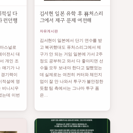
이적설 다
김서현 일본 유학 후 퓨처스리
가 런던행
그에서 제구 문제 여전해
자유게시판
김서현이 일본에서 단기 연수를 받
 아스널로
고 복귀했대도 퓨처스리그에서 제
에이전시 대
구가 안 되는 거임 일본에 가서 2주
서 개인 조
정도 공부하고 와서 다 좋아지면 선
 얘기가 나
수들 모두 보내야 한다고 말했었는
 경기력이
데 실제로는 여전히 커터와 체인지
이적설에 영
업이 잘 안 나와서 투구가 불안정한
은 비니시우
듯함 팀 측에서는 그나마 투구 폼
였는데 이번
은…