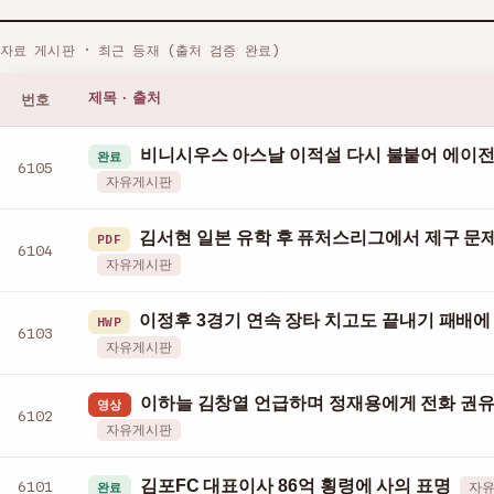
자료 게시판 · 최근 등재 (출처 검증 완료)
번호
제목 · 출처
비니시우스 아스날 이적설 다시 불붙어 에이전
완료
6105
자유게시판
김서현 일본 유학 후 퓨처스리그에서 제구 문
PDF
6104
자유게시판
이정후 3경기 연속 장타 치고도 끝내기 패배에
HWP
6103
자유게시판
이하늘 김창열 언급하며 정재용에게 전화 권
영상
6102
자유게시판
김포FC 대표이사 86억 횡령에 사의 표명
6101
완료
자