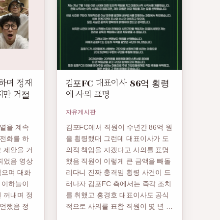
하며 정재
김포FC 대표이사 86억 횡령
지만 거절
에 사의 표명
자유게시판
열을 계속
김포FC에서 직원이 수년간 86억 원
전화를 하
을 횡령했대 그런데 대표이사가 도
 제안을 거
의적 책임을 지겠다고 사의를 표명
띄었음 영상
했음 직원이 이렇게 큰 금액을 빼돌
읽으며 대화
리다니 진짜 충격임 횡령 사건이 드
 이하늘이
러나자 김포FC 측에서는 즉각 조치
 꺼내며 정
를 취했고 홍경호 대표이사도 공식
언했음 정
적으로 사의를 표함 직원이 몇 년 …