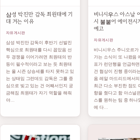
삼성 박진만 감독 최원태에 기
비니시우스 아스날 
대 거는 이유
시 불붙어 에이전시
예고
자유게시판
자유게시판
삼성 박진만 감독이 후반기 선발진
핵심으로 최원태를 다시 꼽았음 선
비니시우스 주니오르가
두 경쟁을 이어가려면 최원태의 반
가는 소식이 또 나왔음 
등이 필수적이라고 보는 듯 최원태
표가 런던행을 언급하면
는 올 시즌 상승세를 타지 못하고 있
건 협상이 진행 중이라는
는 상태임 그런데도 감독은 그를 중
옴 레알 마드리드에서의
심으로 빚고 있는 건 어째서인지 궁
최근 다소 부진한 점도 
금해짐 최원태가 자기 역할을 해줘
향을 줬다고 함 아스널
야…
스를 원하는 팀 중 하나
에 다…