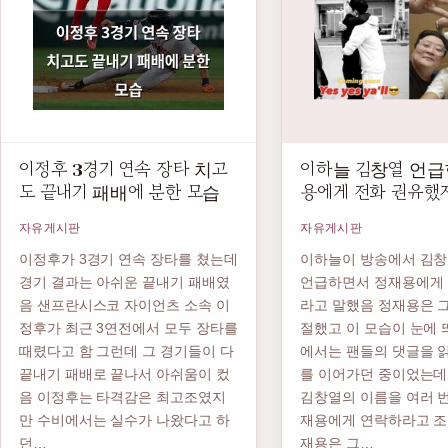
이정후 3경기 연속 장타 치고
이하늘 김창열 언급
도 끝내기 패배에 분한 모습
용에게 전화 권유했
자유게시판
자유게시판
이정후가 3경기 연속 장타를 쳤는데
이하늘이 방송에서 김창
경기 결과는 아쉬운 끝내기 패배였
언급하면서 정재용에게 
음 샌프란시스코 자이언츠 소속 이
라고 말했음 정재용은 그
정후가 최근 3연전에서 모두 장타를
절했고 이 모습이 눈에 
때렸다고 함 그런데 그 경기들이 다
에서는 팬들의 댓글을 
끝내기 패배로 끝나서 아쉬움이 컸
를 이어가던 중이었는데
음 이정후는 타격감은 최고조였지
김창열의 이름을 여러 번
만 수비에서는 실수가 나왔다고 하
재용에게 연락하라고 조
던…
재용은 그…