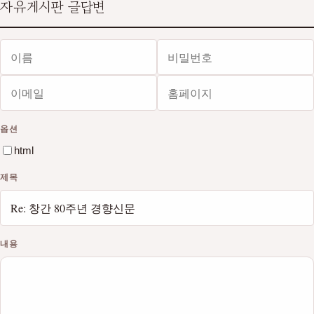
자유게시판 글답변
이름
비밀번호
이메일
홈페이지
필수
필수
옵션
html
제목
내용
웹에디터 시작